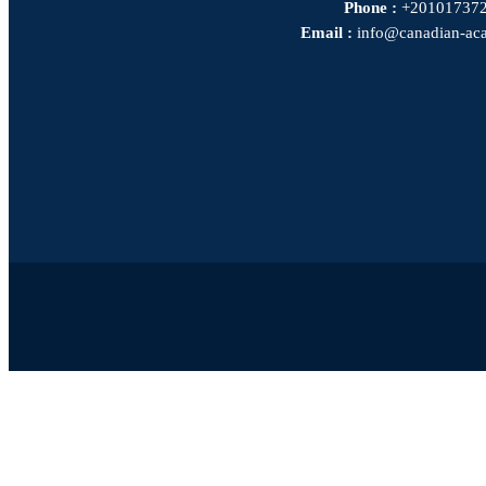
Phone :
+20101737
Email :
info@canadian-ac