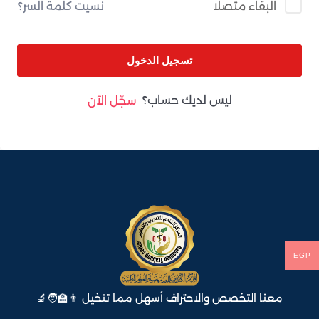
نسيت كلمة السر؟
البقاء متصلا
تسجيل الدخول
ليس لديك حساب؟
سجّل الآن
EGP
معنا التخصص والاحتراف أسهل مما تتخيل 👨‍🏫🧑‍🔬