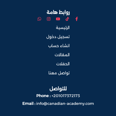
روابط هامة
الرئيسية
تسجيل دخول
انشاء حساب
المقالات
الحفلات
تواصل معنا
للتواصل
Phone :
+201017372173
Email :
info@canadian-academy.com