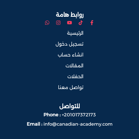
روابط هامة
الرئيسية
تسجيل دخول
انشاء حساب
المقالات
الحفلات
تواصل معنا
للتواصل
Phone :
+201017372173
Email :
info@canadian-academy.com