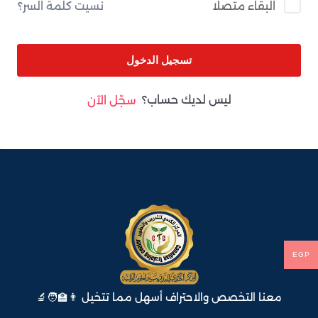
نسيت كلمة السر؟
البقاء متصلا
تسجيل الدخول
ليس لديك حساب؟
سجّل الآن
EGP
معنا التخصص والاحتراف أسهل مما تتخيل 👨‍🏫🧑‍🔬