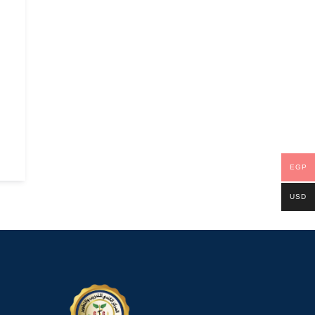
EGP
USD