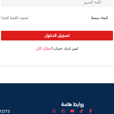
البقاء متصلا
نسيت كلمة السر؟
Lost your password?
Remember me
تسجيل الدخول
ليس لديك حساب؟
سجّل الآن
Sign up
Already have an account?
Sign in
روابط هامة
72173