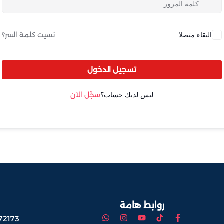
البقاء متصلا
نسيت كلمة السر؟
Lost your password?
Remember me
تسجيل الدخول
ليس لديك حساب؟
سجّل الآن
Sign up
Already have an account?
Sign in
روابط هامة
72173