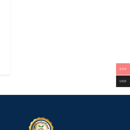
EGP
USD