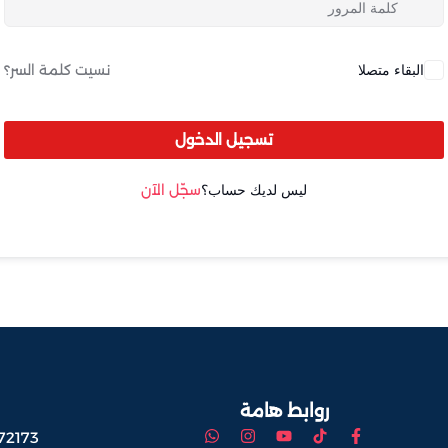
البقاء متصلا
نسيت كلمة السر؟
Lost your password?
Remember me
تسجيل الدخول
ليس لديك حساب؟
سجّل الآن
Sign up
Already have an account?
Sign in
روابط هامة
72173