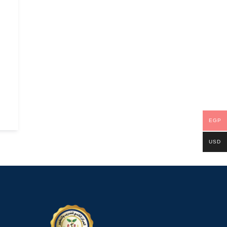
EGP
USD