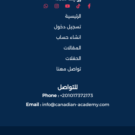
الرئيسية
تسجيل دخول
انشاء حساب
المقالات
الحفلات
تواصل معنا
للتواصل
Phone :
+201017372173
Email :
info@canadian-academy.com