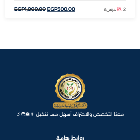
2 درسs
.00
300
EGP
.00
1,000
EGP
معنا التخصص والاحتراف أسهل مما تتخيل 👨‍🏫🧑‍🔬
روابط هامة