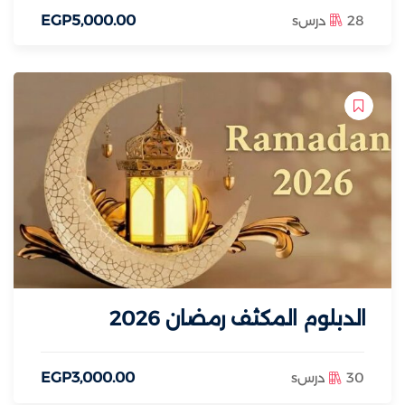
28 درسs
.00
5,000
EGP
الدبلوم المكثف رمضان 2026
30 درسs
.00
3,000
EGP