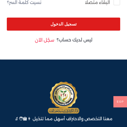
نسيت كلمة السر؟
البقاء متصلا
تسجيل الدخول
ليس لديك حساب؟
سجّل الآن
EGP
معنا التخصص والاحتراف أسهل مما تتخيل 👨‍🏫🧑‍🔬