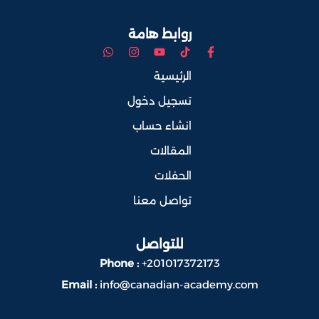
روابط هامة
الرئيسية
تسجيل دخول
انشاء حساب
المقالات
الحفلات
تواصل معنا
للتواصل
Phone :
+201017372173
Email :
info@canadian-academy.com