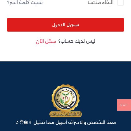
نسيت كلمة السر؟
البقاء متصلا
تسجيل الدخول
ليس لديك حساب؟
سجّل الآن
EGP
معنا التخصص والاحتراف أسهل مما تتخيل 👨‍🏫🧑‍🔬