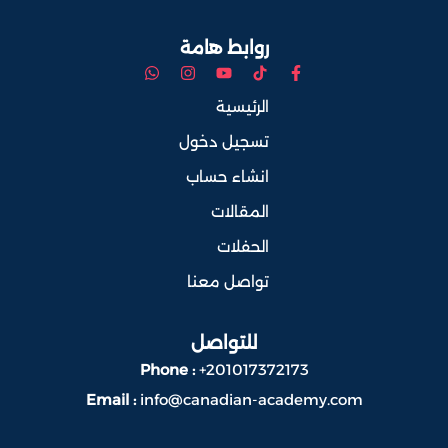
روابط هامة
الرئيسية
تسجيل دخول
انشاء حساب
المقالات
الحفلات
تواصل معنا
للتواصل
Phone :
+201017372173
Email :
info@canadian-academy.com