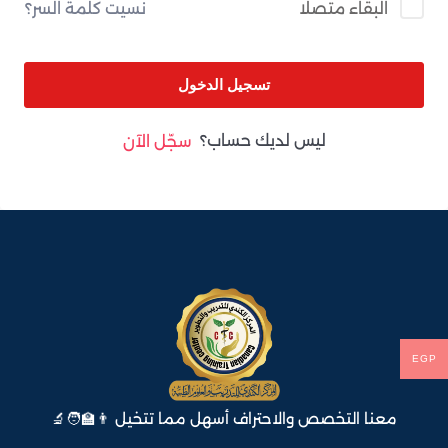
نسيت كلمة السر؟
البقاء متصلا
تسجيل الدخول
ليس لديك حساب؟
سجّل الآن
EGP
معنا التخصص والاحتراف أسهل مما تتخيل 👨‍🏫🧑‍🔬