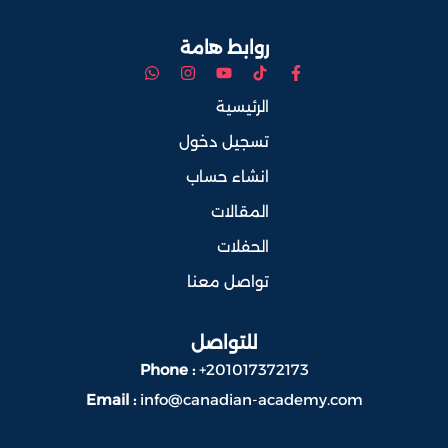
روابط هامة
الرئيسية
تسجيل دخول
انشاء حساب
المقالات
الحفلات
تواصل معنا
للتواصل
Phone :
+201017372173
Email :
info@canadian-academy.com