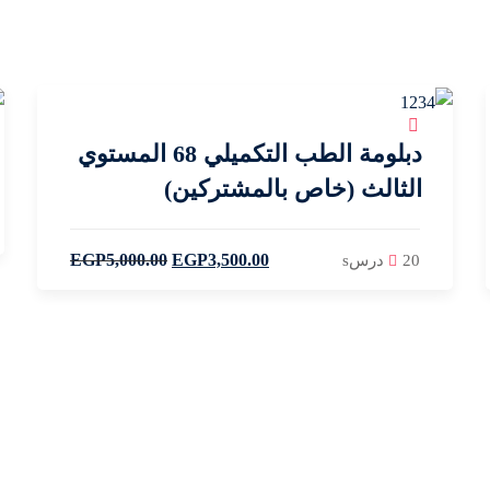
دبلومة الطب التكميلي 68 المستوي
الثالث (خاص بالمشتركين)
EGP
5,000
.00
EGP
3,500
.00
20 درسs