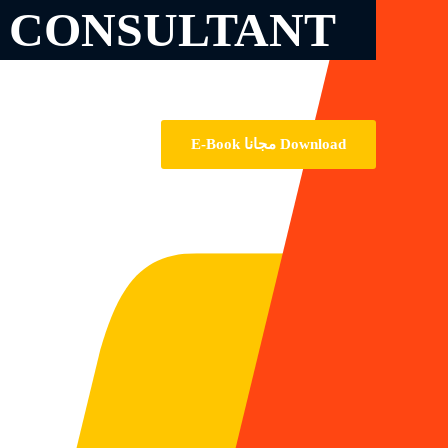
 CONSULTANT
Download مجانا E-Book