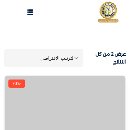
Sign up
Sign in
Sign in
Don’t have an account?
Sign up
الرئيسية
عرض ⁦2⁩ من كل
تسجيل دخول
النتائج
انشاء حساب
المقالات
-70%
الحفلات
Lost your password?
Remember me
تواصل معنا
Light