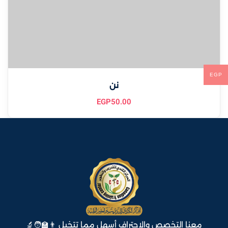
EGP
نن
EGP
50
.00
معنا التخصص والاحتراف أسهل مما تتخيل 👨‍🏫🧑‍🔬