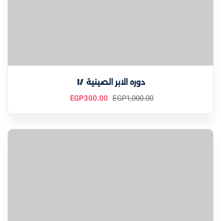
دوره الابر الصينية 🥢
EGP
300
.00
EGP
1,000
.00