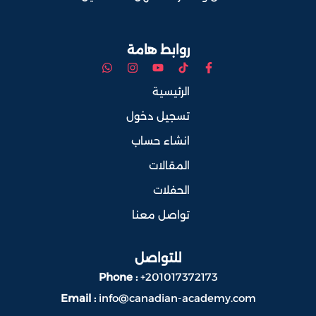
روابط هامة
الرئيسية
تسجيل دخول
انشاء حساب
المقالات
الحفلات
تواصل معنا
للتواصل
Phone :
+201017372173
Email :
info@canadian-academy.com