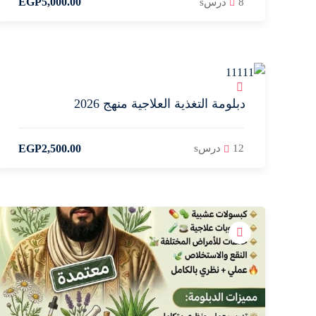
EGP
5,000
.00
8 درسs
دبلومة التغذية العلاجية منهج 2026
EGP
2,500
.00
12 درسs