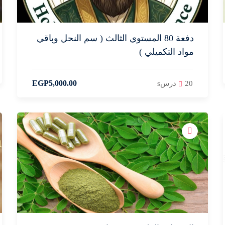
دفعة 80 المستوي الثالث ( سم النحل وباقي
مواد التكميلي )
EGP
5,000
.00
20 درسs