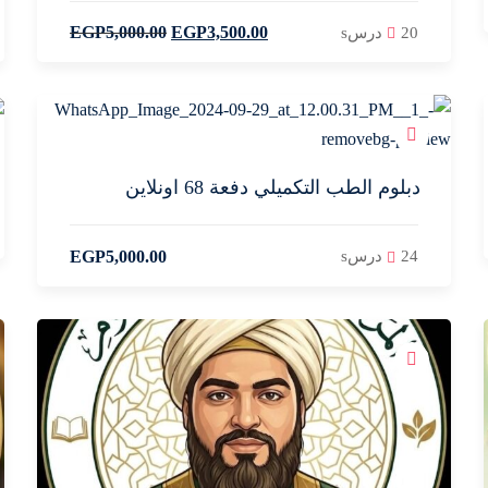
EGP
5,000
.00
EGP
3,500
.00
20 درسs
Lost your password?
Remember me
دبلوم الطب التكميلي دفعة 68 اونلاين
EGP
5,000
.00
24 درسs