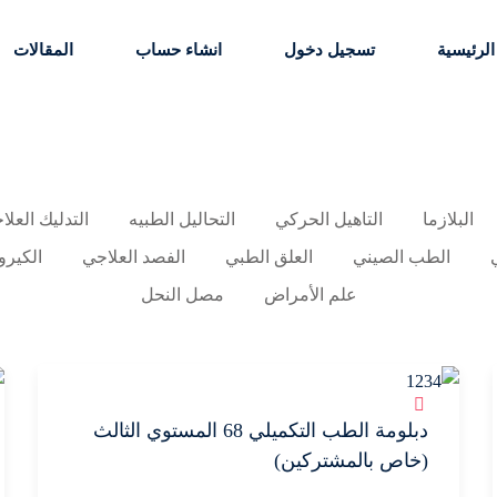
الرئيسية
تسجيل دخول
انشاء حساب
المقالات
Sign up
Sign in
البلازما
التاهيل الحركي
التحاليل الطبيه
التدليك العلا
الطب الصيني
العلق الطبي
الفصد العلاجي
الكيرو
Sign in
علم الأمراض
مصل النحل
Don’t have an account?
Sign up
دبلومة الطب التكميلي 68 المستوي الثالث
(خاص بالمشتركين)