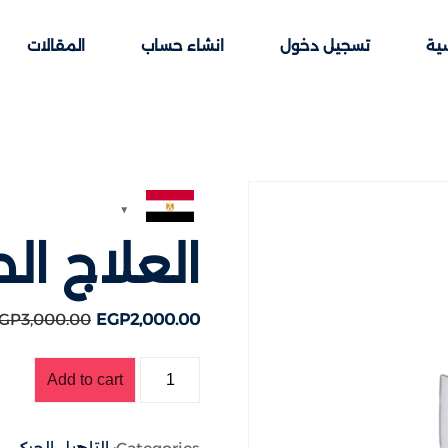
سية
تسجيل دخول
انشاء حساب
المقالات
Sign up
Sign in
العلاج ال
Sign in
Don’t have an account?
Sign up
GP
3,000
.00
EGP
2,000
.00
Add to cart