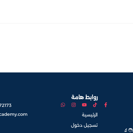
روابط هامة
72173
academy.com
الرئيسية
تسجيل دخول
‍🔬