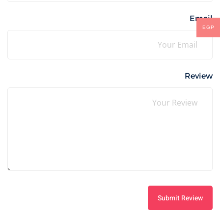
Email
EGP
Review
Submit Review