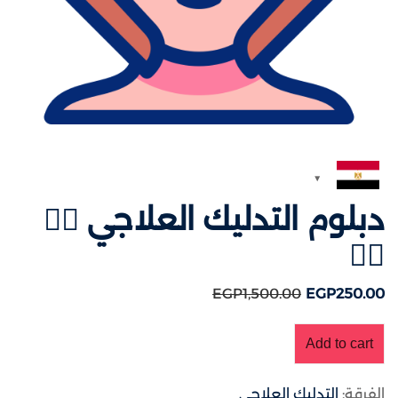
دبلوم التدليك العلاجي 💆‍♀️
💆‍♂️
EGP
1,500
.00
EGP
250
.00
Add to cart
الفرقة:
التدليك العلاجي